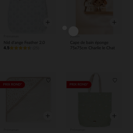
Aperçu rapide
Aperçu rapi
Prémaman
Jollein
Nid d'ange Feather 2.0
Cape de bain éponge
4.5
(25)
75x75cm Charlie le Chat
Liste de souhaits
Liste de 
PRIX ROND*
PRIX ROND*
Aperçu rapide
Aperçu rapi
Prémaman
Prémaman