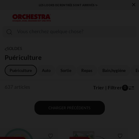
×
​CAP SUR LA RENTRÉE RETROUVEZ NOS ESSENTIELS ✏️🎒​
SOLDES
Puériculture
Puériculture
Auto
Sortie
Repas
Bain,hygiène
E
Trier | Filtrer
637 articles
0
CHARGER PRÉCÉDENTS