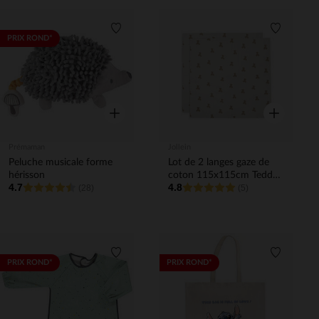
Liste de souhaits
Liste de 
PRIX ROND*
Aperçu rapide
Aperçu rapi
Prémaman
Jollein
Peluche musicale forme
Lot de 2 langes gaze de
hérisson
coton 115x115cm Teddy
4.7
4.8
(28)
Bear
(5)
Liste de souhaits
Liste de 
PRIX ROND*
PRIX ROND*