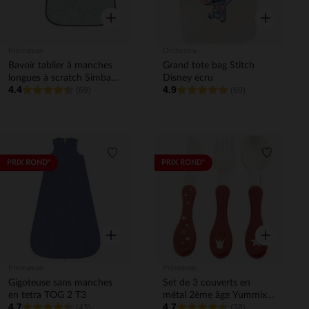
Aperçu rapide
Aperçu rapi
Prémaman
Orchestra
Bavoir tablier à manches
Grand tote bag Stitch
longues à scratch Simba
Disney écru
4.4
4.9
Disney
(69)
(60)
Liste de souhaits
Liste de 
PRIX ROND*
PRIX ROND*
Aperçu rapide
Aperçu rapi
Prémaman
Prémaman
Gigoteuse sans manches
Set de 3 couverts en
en tetra TOG 2 T3
métal 2ème âge Yummix
4.7
4.7
(43)
rose
(38)