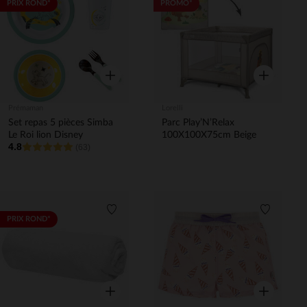
Liste de souhaits
Liste de 
PRIX ROND*
PROMO*
Aperçu rapide
Aperçu rapi
Prémaman
Lorelli
Set repas 5 pièces Simba
Parc Play’N’Relax
Le Roi lion Disney
100X100X75cm Beige
4.8
(63)
Liste de souhaits
Liste de 
PRIX ROND*
Aperçu rapide
Aperçu rapi