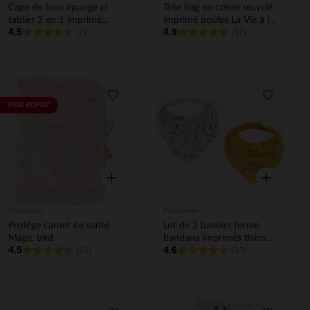
Cape de bain éponge et
Tote bag en coton recyclé
tablier 2 en 1 imprimé
imprimé poules La Vie à la
4.5
4.9
fleurs
(2)
Ferme
(57)
Liste de souhaits
Liste de 
PRIX ROND*
Aperçu rapide
Aperçu rapi
Prémaman
Prémaman
Protège carnet de santé
Lot de 2 bavoirs forme
Magic bird
bandana imprimés thème
4.5
4.6
(24)
forêt
(33)