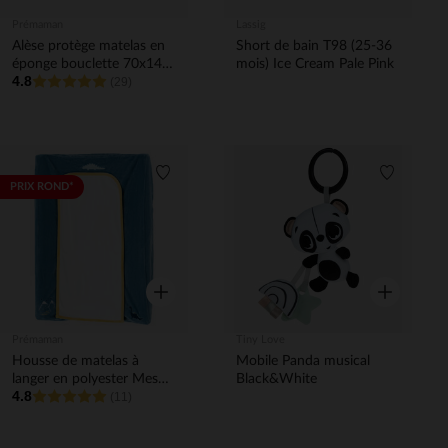
Prémaman
Lassig
Alèse protège matelas en
Short de bain T98 (25-36
éponge bouclette 70x140
mois) Ice Cream Pale Pink
4.8
cm
(29)
Liste de souhaits
Liste de 
PRIX ROND*
Aperçu rapide
Aperçu rapi
Prémaman
Tiny Love
Housse de matelas à
Mobile Panda musical
langer en polyester Mes
Black&White
4.8
amis les dinos
(11)