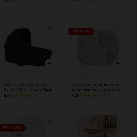
Liste de souhaits
Liste de 
PRIX ROND*
Aperçu rapide
Aperçu rapi
Cybex
Prémaman
Nacelle bébé Cot S Lux
Assiette compartimentée
Balios 2023 - Moon Black
en mélamine Licorne écru
5.0
4.9
(4)
(7)
Liste de souhaits
Liste de 
PRIX ROND*