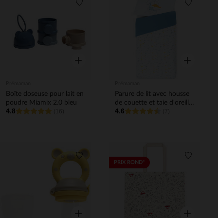
Liste de souhaits
Liste de 
Aperçu rapide
Aperçu rapi
Prémaman
Prémaman
Boîte doseuse pour lait en
Parure de lit avec housse
poudre Miamix 2.0 bleu
de couette et taie d'oreiller
4.8
4.6
(16)
Mes amis les dinos
(7)
Liste de souhaits
Liste de 
PRIX ROND*
Aperçu rapide
Aperçu rapi