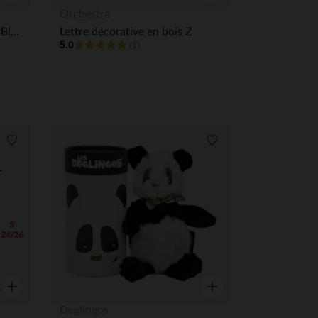
Aperçu rapide
Aperçu rapide
Orchestra
Couverture berceau Snow - Blanc cassé 100x135cm
Lettre décorative en bois Z
5.0
(1)
Liste de souhaits
Liste de souhaits
Aperçu rapide
Aperçu rapide
Deglingos