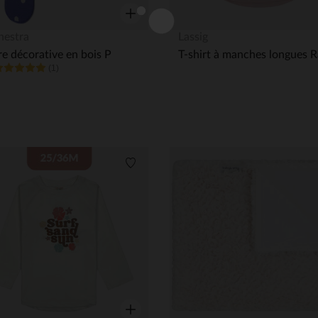
Aperçu rapide
hestra
Lassig
re décorative en bois P
(1)
its
Liste de souhaits