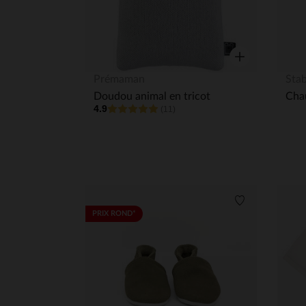
Aperçu rapide
Prémaman
Stab
Doudou animal en tricot
4.9
(11)
Liste de souha
PRIX ROND*