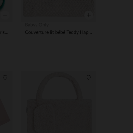
Aperçu rapide
Aperçu rapide
Babys Only
Peluche Ptipotos maman hérisson Piktou et son bébé vert
Couverture lit bébé Teddy Happiness - Urban Taupe/écru 100x135 cm
Liste de souhaits
Liste de souhaits