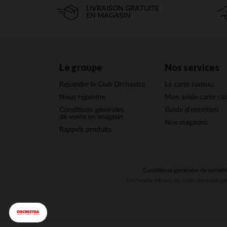
LIVRAISON GRATUITE
EN MAGASIN
Le groupe
Nos services
Rejoindre le Club Orchestra
La carte cadeau
Nous rejoindre
Mon solde carte ca
Conditions générales
Guide d'entretien
de vente en magasin
Nos magasins
Rappels produits
Conditions générales de vente
M
Orchestra adhère au code déontologiq