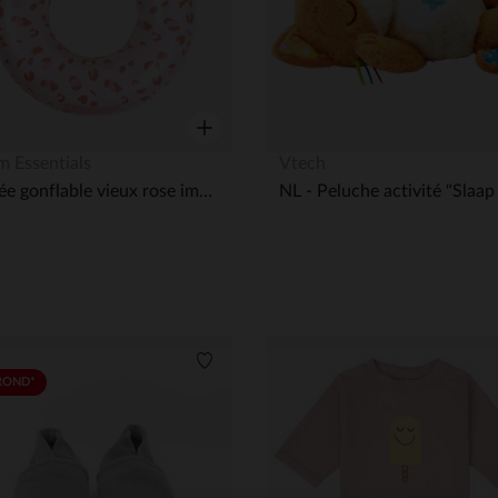
Aperçu rapide
 Essentials
Vtech
Bouée gonflable vieux rose imprimé léopard
its
Liste de souhaits
ROND*