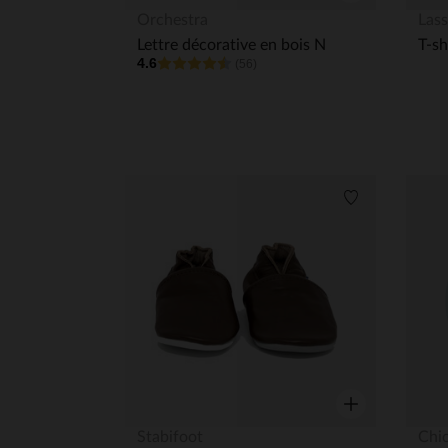
Aperçu rapide
Orchestra
Lass
Lettre décorative en bois N
4.6
(56)
Liste de souha
Aperçu rapide
Stabifoot
Chi