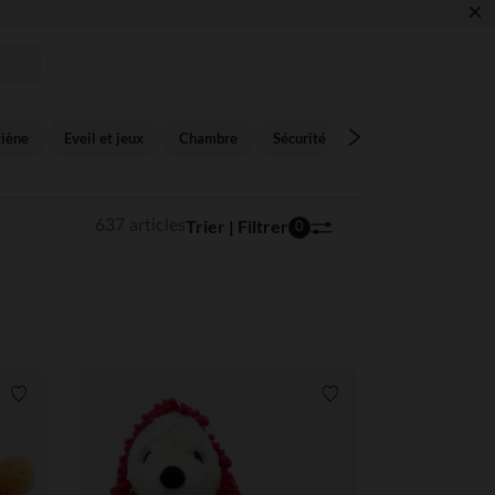
×
giène
Eveil et jeux
Chambre
Sécurité
Textile
Trier | Filtrer
637 articles
0
Liste de souhaits
Liste de souhaits