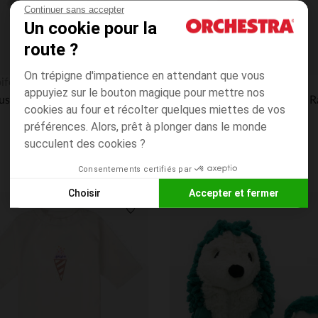
Continuer sans accepter
Un cookie pour la
route ?
On trépigne d'impatience en attendant que vous
Aperçu rapide
ifoot
Lassig
appuyiez sur le bouton magique pour mettre nos
Chaussons souples 0-3M en suède Babysoft sky
cookies au four et récolter quelques miettes de vos
préférences. Alors, prêt à plonger dans le monde
succulent des cookies ?
Consentements certifiés par
Choisir
Accepter et fermer
Axeptio consent
Plateforme de Gestion du Consentement : Personnalisez vos
its
Liste de souhaits
Notre plateforme vous permet d'adapter et de gérer vos paramè