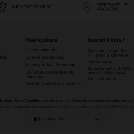
RETROUVEZ LES
PAIEMENT SÉCURISÉ
MAGASINS
Puériculture
Besoin d'aide ?
Liste de naissance
Questions fréquentes
Tel : 0032 2 620 91 60
deau
Conseils puériculture
(Numéro Gratuit)
Vidéos produits Prémaman
Du lundi au vendredi de 9h00 à 
Les indispensables liste de
samedi de 10h00 à 18h00
naissance
Nous contacter
Sécurité générale des produits
entions légales
*Conditions des offres en cours
Données personnelles
Gestion des coo
ue de la Fédération du e-commerce et de la vente à distance française (FEVAD) et 
Belgique - FR