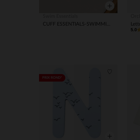
Aperçu rapide
Swim Essentials
Orc
CUFF ESSENTIALS-SWIMMING ARMBANDS 2-6 YRS ORANGE BLUE SHARKS
Lett
5.0
Liste de souha
PRIX ROND*