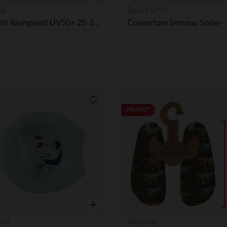
Aperçu rapide
ig
Babys Only
T-shirt Rashguard UV50+ 25-36M Flowers Sea Salt
its
Liste de souhaits
PROMO*
Aperçu rapide
cco
Slipstop