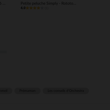
Chaussons baignade S 24/26 Hulky
Petite peluche Simply - Rototos le Panda en boîte
4.0
(1)
meil
Prémaman
Les conseils d'Orchestra