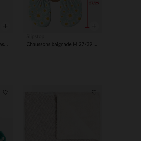
Aperçu rapide
Aperçu rapide
Slipstop
T-shirt à manches courtes Rashguard T98 (25-36 mois) Popsicle Pale Pink
Chaussons baignade M 27/29 Bouquet
 Options
Liste de souhaits
Liste de souhaits
tres de confidentialité, en garantissant la conformité avec les