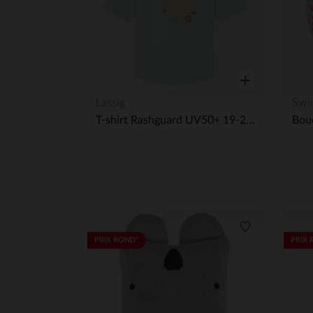
Aperçu rapide
Lassig
Swim
T-shirt Rashguard UV50+ 19-24M Flowers Sea Foam
Liste de souha
PRIX ROND*
PRIX 