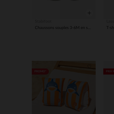
Aperçu rapide
Stabifoot
Lass
Chaussons souples 3-6M en suède Babysoft trebol
Liste de souha
PROMO*
PRIX 