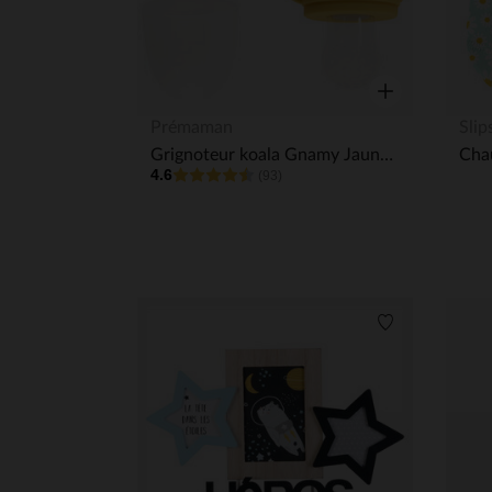
Aperçu rapide
Prémaman
Slip
Grignoteur koala Gnamy Jaune/Gris
4.6
(93)
Liste de souha