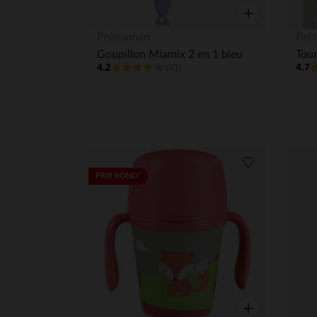
Aperçu rapide
Prémaman
Pré
Goupillon Miamix 2 en 1 bleu
4.2
4.7
(41)
Liste de souha
PRIX ROND*