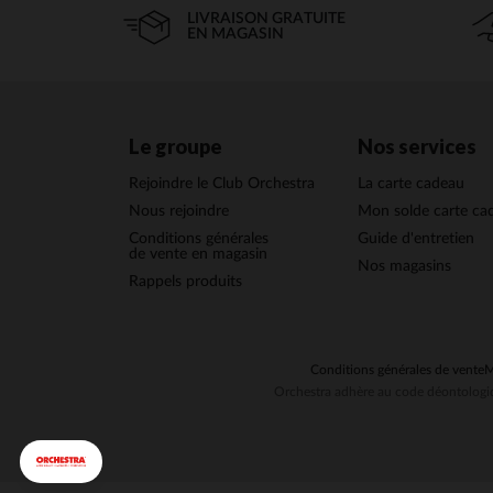
LIVRAISON GRATUITE
EN MAGASIN
Le groupe
Nos services
Rejoindre le Club Orchestra
La carte cadeau
Nous rejoindre
Mon solde carte ca
Conditions générales
Guide d'entretien
de vente en magasin
Nos magasins
Rappels produits
Conditions générales de vente
M
Orchestra adhère au code déontologiq