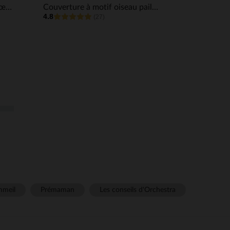
Gigoteuse TOG 2 imprimé cœurs en gaze de coton
Couverture à motif oiseau pailleté
4.8
(27)
meil
Prémaman
Les conseils d'Orchestra