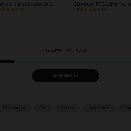
Parure de lit avec housse de couette et taie d'oreiller Magic bird
4.4
(8)
(93)
96 ARTICLES SUR 632
CHARGER PLUS
Bébé garçon
Fille
Garçon
Puériculture
Som