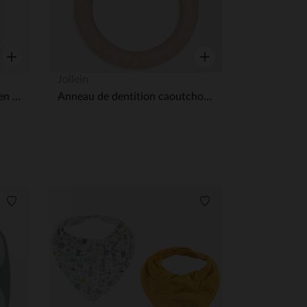
Aperçu rapide
Aperçu rapide
Jollein
Housse de matelas à langer en éponge
Anneau de dentition caoutchouc Lovely Birds
 Options
Liste de souhaits
Liste de souhaits
tres de confidentialité, en garantissant la conformité avec les