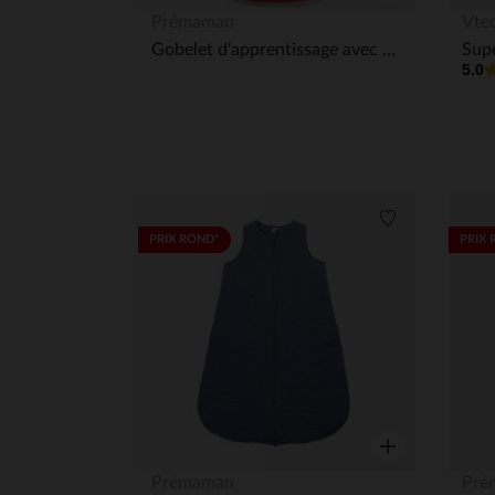
Aperçu rapide
Prémaman
Vte
Gobelet d'apprentissage avec bec en bambou - Fox
Supe
5.0
Liste de souha
PRIX ROND*
PRIX 
Aperçu rapide
Prémaman
Pré