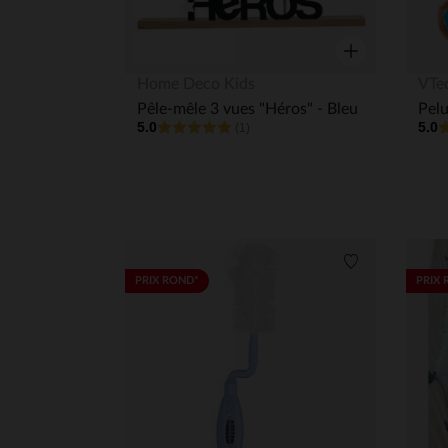
Aperçu rapide
Home Deco Kids
VTe
Pêle-mêle 3 vues "Héros" - Bleu
5.0
5.0
(1)
Liste de souha
PRIX ROND*
PRIX 