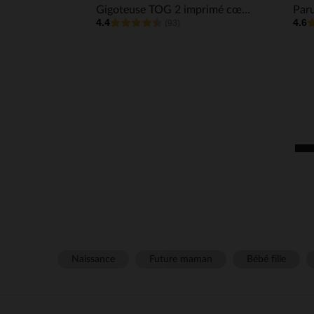
Gigoteuse TOG 2 imprimé cœurs en gaze de coton
4.4
4.6
(93)
Naissance
Future maman
Bébé fille