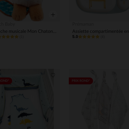
Aperçu rapide
ch Baby
Prémaman
Peluche musicale Mon Chaton douce nuit orange
5.0
(1)
(4)
its
Liste de souhaits
ROND*
PRIX ROND*