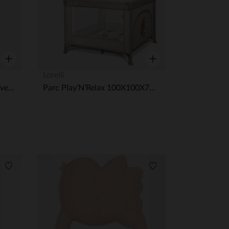
Aperçu rapide
Aperçu rapide
Lorelli
Gigoteuse sans manches en velours TOG 2.5
Parc Play’N’Relax 100X100X75cm Beige
Liste de souhaits
Liste de souhaits