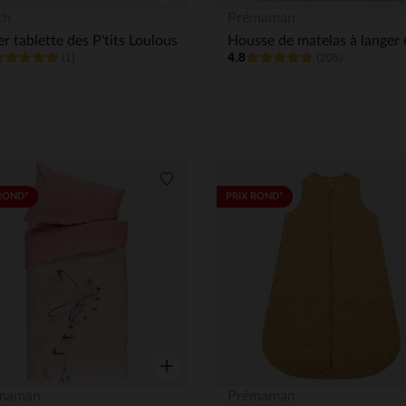
Aperçu rapide
ch
Prémaman
r tablette des P'tits Loulous
4.8
(1)
(205)
its
Liste de souhaits
ROND*
PRIX ROND*
Aperçu rapide
maman
Prémaman