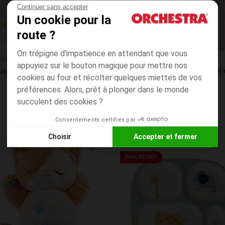
Continuer sans accepter
Un cookie pour la
route ?
On trépigne d'impatience en attendant que vous
Aperçu rapide
stop
Prémaman
appuyiez sur le bouton magique pour mettre nos
Chaussons baignade S 24/26 Bouquet
cookies au four et récolter quelques miettes de vos
4.8
(205)
préférences. Alors, prêt à plonger dans le monde
succulent des cookies ?
Consentements certifiés par
Choisir
Accepter et fermer
Axeptio consent
Plateforme de Gestion du Consentement : Personnalisez vos
its
Liste de souhaits
PRIX ROND*
Notre plateforme vous permet d'adapter et de gérer vos paramè