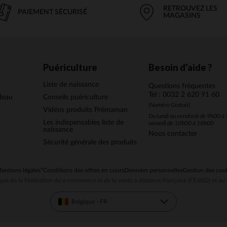
RETROUVEZ LES
PAIEMENT SÉCURISÉ
MAGASINS
Puériculture
Besoin d'aide ?
Liste de naissance
Questions fréquentes
Tel : 0032 2 620 91 60
deau
Conseils puériculture
(Numéro Gratuit)
Vidéos produits Prémaman
Du lundi au vendredi de 9h00 à 
Les indispensables liste de
samedi de 10h00 à 18h00
naissance
Nous contacter
Sécurité générale des produits
entions légales
*Conditions des offres en cours
Données personnelles
Gestion des coo
ue de la Fédération du e-commerce et de la vente à distance française (FEVAD) et 
Belgique - FR