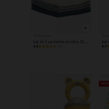
Aperçu rapide
Prémaman
Pré
Lot de 5 serviettes en tétra 25 x 25 cm
4.5
4.4
(17)
Liste de souha
PROM