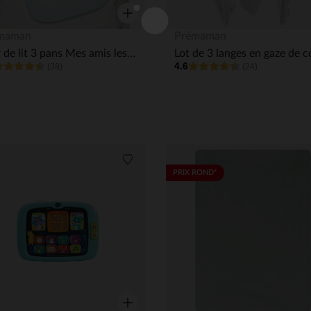
Aperçu rapide
maman
Prémaman
Tour de lit 3 pans Mes amis les dinos
4.6
(38)
(24)
its
Liste de souhaits
PRIX ROND*