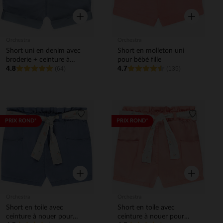
Aperçu rapide
Aperçu rapi
Orchestra
Orchestra
Short uni en denim avec
Short en molleton uni
broderie + ceinture à
pour bébé fille
4.8
4.7
nouer pour bébé fille
(64)
(135)
Liste de souhaits
Liste de 
PRIX ROND*
PRIX ROND*
Aperçu rapide
Aperçu rapi
Orchestra
Orchestra
Short en toile avec
Short en toile avec
ceinture à nouer pour
ceinture à nouer pour