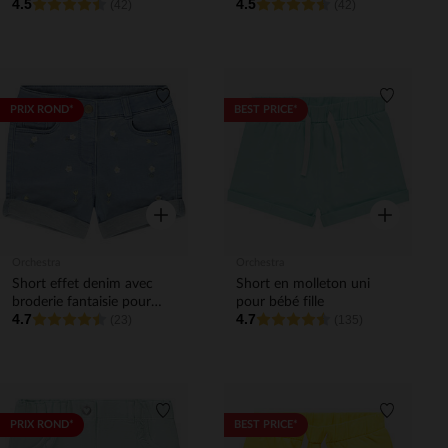
4.5
4.5
bébé fille
(42)
bébé fille
(42)
Liste de souhaits
Liste de 
PRIX ROND*
BEST PRICE*
Aperçu rapide
Aperçu rapi
Orchestra
Orchestra
Short effet denim avec
Short en molleton uni
broderie fantaisie pour
pour bébé fille
4.7
4.7
bébé fille
(23)
(135)
Liste de souhaits
Liste de 
PRIX ROND*
BEST PRICE*