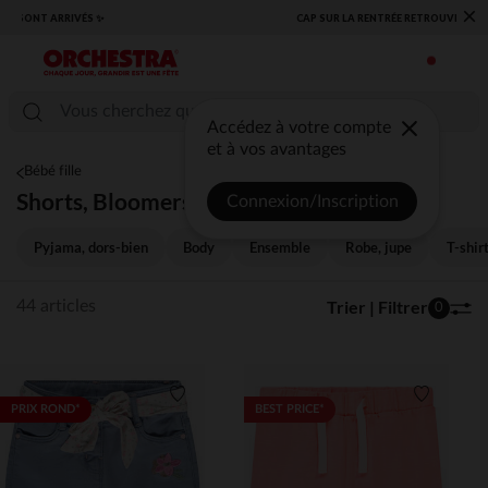
×
​CAP SUR LA RENTRÉE RETROUVEZ NOS ESSENTIELS ✏️🎒​
Accédez à votre compte
et à vos avantages
Bébé fille
Shorts, Bloomers
Connexion/Inscription
Pyjama, dors-bien
Body
Ensemble
Robe, jupe
T-shir
Trier | Filtrer
44 articles
0
Liste de souhaits
Liste de 
PRIX ROND*
BEST PRICE*