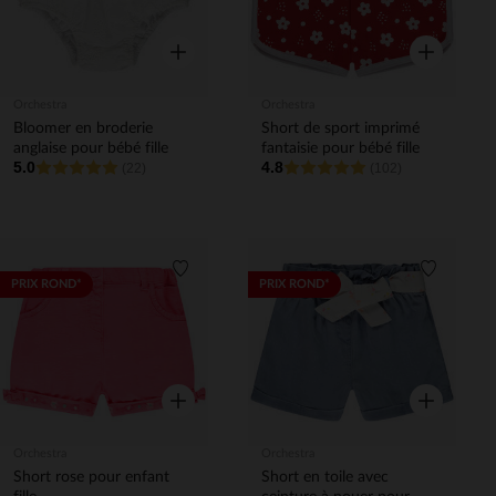
Aperçu rapide
Aperçu rapi
Orchestra
Orchestra
Bloomer en broderie
Short de sport imprimé
anglaise pour bébé fille
fantaisie pour bébé fille
5.0
4.8
(22)
(102)
Liste de souhaits
Liste de 
PRIX ROND*
PRIX ROND*
Aperçu rapide
Aperçu rapi
Orchestra
Orchestra
Short rose pour enfant
Short en toile avec