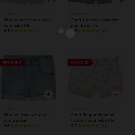
Orchestra
Orchestra
Short à poches volantées
Short à poches volantées
pour bébé fille
pour bébé fille
4.7
4.7
(39)
(39)
Liste de souhaits
Liste de 
PRIX ROND*
PRIX ROND*
Aperçu rapide
Aperçu rapi
Orchestra
Orchestra
Short en jean avec patch
Short de sport imprimé
forme coeur
fantaisie pour bébé fille
4.6
4.7
(12)
(33)