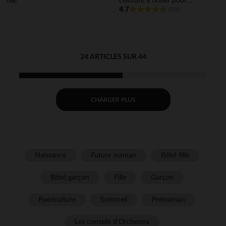
fille
ceinture à nouer pour
4.7
bébé fille
(88)
24 ARTICLES SUR 44
CHARGER PLUS
Naissance
Future maman
Bébé fille
Bébé garçon
Fille
Garçon
Puériculture
Sommeil
Prémaman
Les conseils d'Orchestra