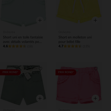
Aperçu rapide
Aperçu rapi
Orchestra
Orchestra
Short uni en toile fantaisie
Short en molleton uni
avec détails volantés pour
pour bébé fille
4.6
4.7
bébé fille
(18)
(135)
Liste de souhaits
Liste de 
PRIX ROND*
PRIX ROND*
Aperçu rapide
Aperçu rapi
Orchestra
Orchestra