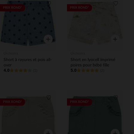
Liste de souhaits
Liste de 
PRIX ROND*
PRIX ROND*
Aperçu rapide
Aperçu rapi
Orchestra
Orchestra
Short à rayures et pois all-
Short en lyocell imprimé
over
poires pour bébé fille
4.0
5.0
(1)
(2)
Liste de souhaits
Liste de 
PRIX ROND*
PRIX ROND*
Aperçu rapide
Aperçu rapi