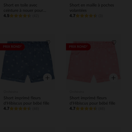
Short en toile avec
Short en maille à poches
ceinture à nouer pour
volantées
4.5
4.7
bébé fille
(42)
(3)
Liste de souhaits
Liste de 
PRIX ROND*
PRIX ROND*
Aperçu rapide
Aperçu rapi
Orchestra
Orchestra
Short imprimé fleurs
Short imprimé fleurs
d'Hibiscus pour bébé fille
d'Hibiscus pour bébé fille
4.7
4.7
(46)
(46)