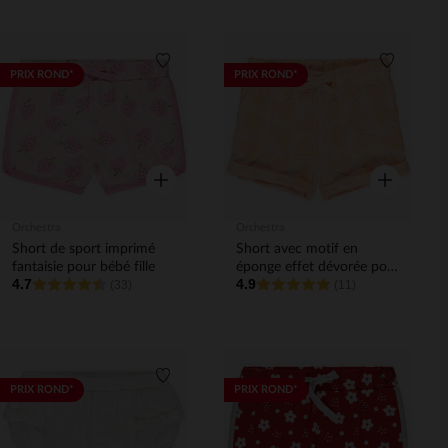
Liste de souhaits
Liste de 
PRIX ROND*
PRIX ROND*
Aperçu rapide
Aperçu rapi
Orchestra
Orchestra
Short de sport imprimé
Short avec motif en
fantaisie pour bébé fille
éponge effet dévorée pour
4.7
4.9
(33)
bébé fille
(11)
Liste de souhaits
Liste de 
PRIX ROND*
PRIX ROND*