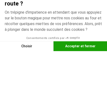
route ?
RENTRÉE DES
On trépigne d'impatience en attendant que vous appuyiez
sur le bouton magique pour mettre nos cookies au four et
CLASSES​
récolter quelques miettes de vos préférences. Alors, prêt
à plonger dans le monde succulent des cookies ?
Fille
Garçon
Bébé fille
Bébé garçon
Scolaire
Consentements certifiés par
Choisir
Accepter et fermer
Axeptio consent
Plateforme de Gestion du Consentement : Personnalisez vos O
Notre plateforme vous permet d'adapter et de gérer vos paramètr
Rentrée
Sièges
des classes
Poussettes
Naissance
auto
De