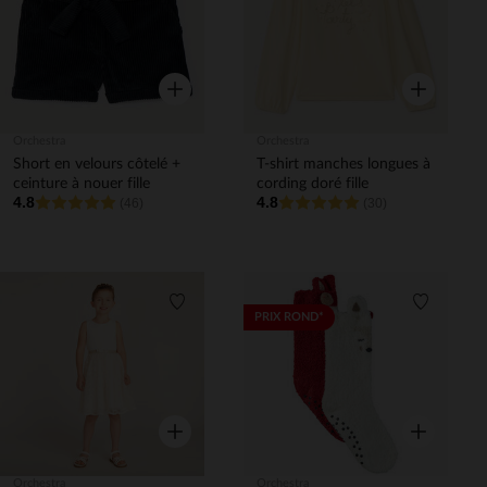
Aperçu rapide
Aperçu rapi
Orchestra
Orchestra
Short en velours côtelé +
T-shirt manches longues à
ceinture à nouer fille
cording doré fille
4.8
4.8
(46)
(30)
Liste de souhaits
Liste de 
PRIX ROND*
Aperçu rapide
Aperçu rapi
Orchestra
Orchestra