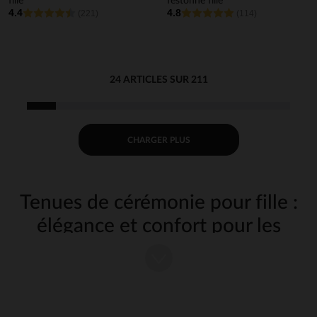
fille
festonné fille
4.4
4.8
(221)
(114)
24 ARTICLES SUR 211
CHARGER PLUS
Tenues de cérémonie pour fille :
élégance et confort pour les
grandes occasions
Chez Orchestra, nous savons que les cérémonies sont des moments
uniques dans la vie de votre fille. Baptême, mariage, communion...
Autant d'occasions spéciales qui nécessitent une tenue à la hauteur de
l'événement. Découvrez notre sélection de
vêtements de cérémonie