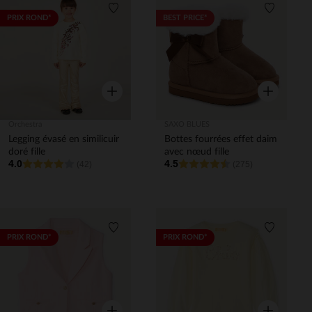
Liste de souhaits
Liste de 
PRIX ROND*
BEST PRICE*
Aperçu rapide
Aperçu rapi
Orchestra
SAXO BLUES
Legging évasé en similicuir
Bottes fourrées effet daim
doré fille
avec nœud fille
4.0
4.5
(42)
(275)
Liste de souhaits
Liste de 
PRIX ROND*
PRIX ROND*
Aperçu rapide
Aperçu rapi