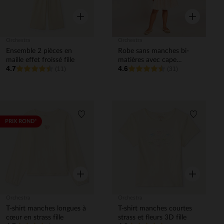
Aperçu rapide
Aperçu rapi
Orchestra
Orchestra
Ensemble 2 pièces en
Robe sans manches bi-
maille effet froissé fille
matières avec cape
4.7
4.6
(11)
papillon fille
(31)
Liste de souhaits
Liste de 
PRIX ROND*
Aperçu rapide
Aperçu rapi
Orchestra
Orchestra
T-shirt manches longues à
T-shirt manches courtes
cœur en strass fille
strass et fleurs 3D fille