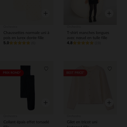
Aperçu rapide
Aperçu rapi
Orchestra
Orchestra
Chaussettes normale uni à
T-shirt manches longues
pois en lurex dorée fille
avec nœud en tulle fille
5.0
4.8
(6)
(19)
Liste de souhaits
Liste de 
PRIX ROND*
BEST PRICE*
Aperçu rapide
Aperçu rapi
Orchestra
Orchestra
Collant épais effet torsadé
Gilet en tricot uni