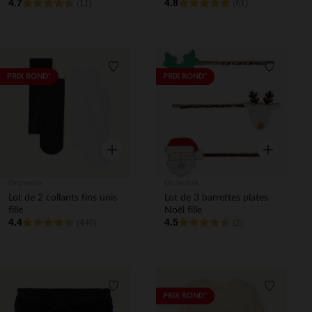
4.7
4.8
(11)
(61)
Liste de souhaits
Liste de 
PRIX ROND*
PRIX ROND*
Aperçu rapide
Aperçu rapi
Orchestra
Orchestra
Lot de 2 collants fins unis
Lot de 3 barrettes plates
fille
Noël fille
4.4
4.5
(440)
(2)
Liste de souhaits
Liste de 
PRIX ROND*