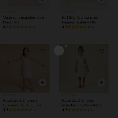
Orchestra
Orchestra
Veste sans manches style
Pull 2-en-1 à manches
blazer fille
longues fantaisie fille
4.3
4.7
(23)
(25)
Liste de souhaits
Liste de 
Aperçu rapide
Aperçu rapi
Orchestra
Orchestra
Robe de cérémonie en
Robe de cérémonie
tulle avec fleurs 3D fille
manches courtes effet 2
4.7
4.7
(21)
en 1 en tulle brodé fille
(149)