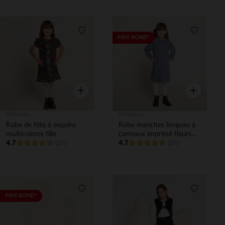
Liste de souhaits
Liste de 
PRIX ROND*
Aperçu rapide
Aperçu rapi
Orchestra
Orchestra
Robe de fête à sequins
Robe manches longues à
multicolores fille
carreaux imprimé fleurs
4.7
4.7
(17)
fille
(27)
Liste de souhaits
Liste de 
PRIX ROND*