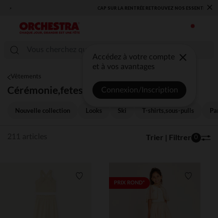
×
​CAP SUR LA RENTRÉE RETROUVEZ NOS ESSENTIELS ✏️🎒​
Accédez à votre compte
et à vos avantages
Vêtements
Cérémonie,fetes
Connexion/Inscription
Nouvelle collection
Looks
Ski
T-shirts,sous-pulls
Pa
Trier | Filtrer
211 articles
0
Liste de souhaits
Liste de 
PRIX ROND*