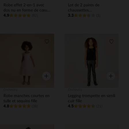
Robe effet 2-en-1 avec
Lot de 2 paires de
dos nu en forme de cœur
chaussettes
4.9
3.3
fille
(82)
antidérapantes biche fille
(3)
Liste de souhaits
Liste de 
Aperçu rapide
Aperçu rapi
Orchestra
Orchestra
Robe manches courtes en
Legging trompette en simili
tulle et sequins fille
cuir fille
4.8
4.5
(38)
(21)