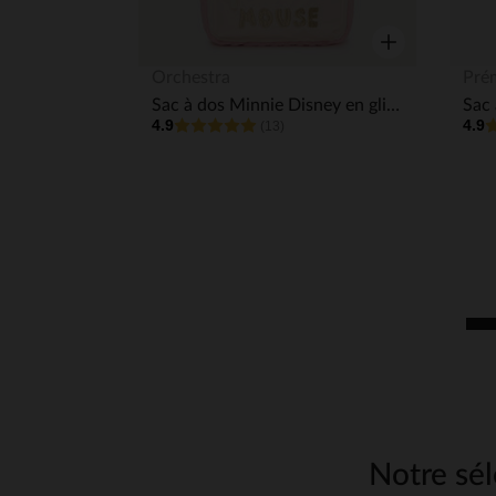
Aperçu rapide
Orchestra
Pré
Sac à dos Minnie Disney en glitter print fille
4.9
4.9
(13)
Notre séle