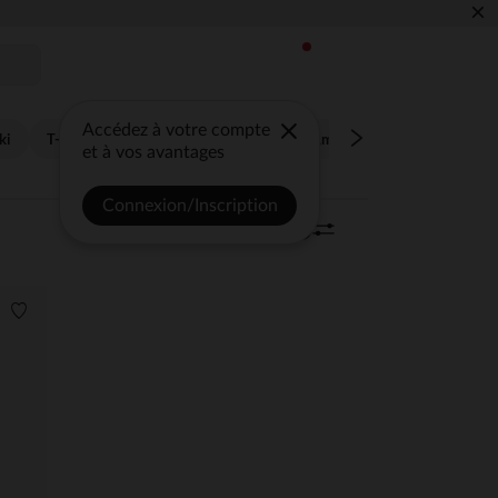
×
Accédez à votre compte
ki
T-shirts,sous-pulls
Parkas,doudounes,manteaux
Pantalons,j
et à vos avantages
Connexion/Inscription
Trier | Filtrer
3 articles
0
Liste de souhaits