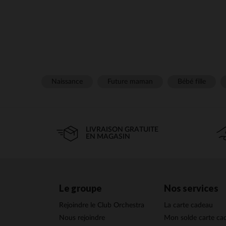
Que ce soit pour l’éc
accompagner les petites ex
Chaque sac à dos de 
Naissance
Future maman
Bébé fille
organisés, ils permettent 
réglables offrent un co
Pour satisfaire tous les 
LIVRAISON GRATUITE
EN MAGASIN
d
Nos
sacs à dos
pour fille
aux éclaboussures et facil
Le groupe
Nos services
Rejoindre le Club Orchestra
La carte cadeau
Nous pensons également
est 
Nous rejoindre
Mon solde carte ca