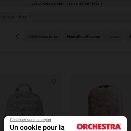
LES LOOKS DE RENTRÉE SONT ARRIVÉS ✨
Cérémonie,fetes
Nouvelle collection
Looks
S
its
Liste de souhaits
Continuer sans accepter
Un cookie pour la