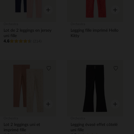
Aperçu rapide
Aperçu rapi
Orchestra
Orchestra
Lot de 2 leggings en jersey
Legging fille imprimé Hello
uni fille
Kitty
4.6
(214)
Liste de souhaits
Liste de 
Aperçu rapide
Aperçu rapi
Orchestra
Orchestra
Lot 2 leggings uni et
Legging évasé effet côtelé
imprimé fille
uni fille