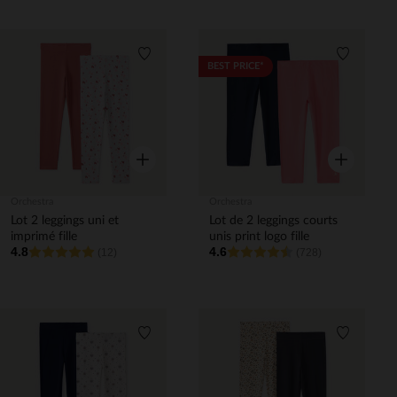
Liste de souhaits
Liste de 
BEST PRICE*
Aperçu rapide
Aperçu rapi
Orchestra
Orchestra
Lot 2 leggings uni et
Lot de 2 leggings courts
imprimé fille
unis print logo fille
4.8
4.6
(12)
(728)
Liste de souhaits
Liste de 