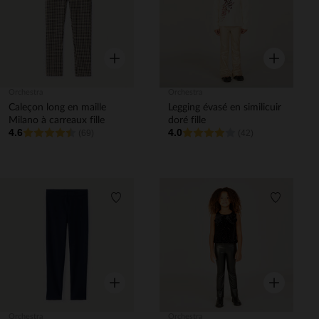
Aperçu rapide
Aperçu rapi
Orchestra
Orchestra
Caleçon long en maille
Legging évasé en similicuir
Milano à carreaux fille
doré fille
4.6
4.0
(69)
(42)
Liste de souhaits
Liste de 
Aperçu rapide
Aperçu rapi
Orchestra
Orchestra