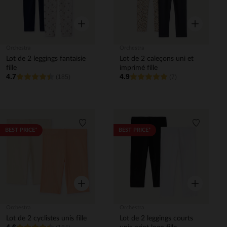
Aperçu rapide
Aperçu rapi
Orchestra
Orchestra
Lot de 2 leggings fantaisie
Lot de 2 caleçons uni et
fille
imprimé fille
4.7
4.9
(185)
(7)
Liste de souhaits
Liste de 
BEST PRICE*
BEST PRICE*
Aperçu rapide
Aperçu rapi
Orchestra
Orchestra
Lot de 2 cyclistes unis fille
Lot de 2 leggings courts