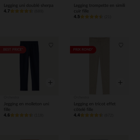
Legging uni doublé sherpa
Legging trompette en simili
4.7
(689)
cuir fille
4.5
(21)
Liste de souhaits
Liste de 
BEST PRICE*
PRIX ROND*
Aperçu rapide
Aperçu rapi
Orchestra
Orchestra
Jegging en molleton uni
Legging en tricot effet
fille
côtelé fille
4.6
4.4
(118)
(672)