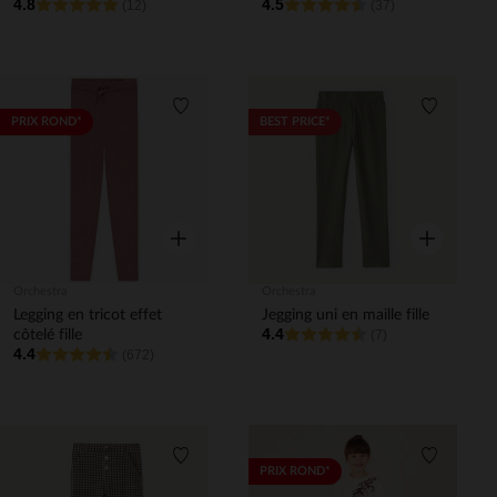
4.8
4.5
(12)
(37)
Liste de souhaits
Liste de 
PRIX ROND*
BEST PRICE*
Aperçu rapide
Aperçu rapi
Orchestra
Orchestra
Legging en tricot effet
Jegging uni en maille fille
4.4
côtelé fille
(7)
4.4
(672)
Liste de souhaits
Liste de 
PRIX ROND*