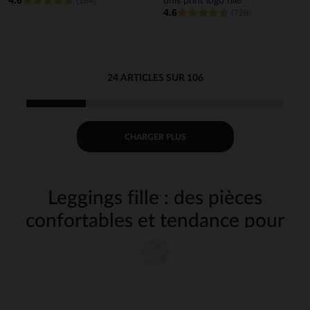
4.6
(184)
unis print logo fille
4.6
(728)
24 ARTICLES SUR 106
CHARGER PLUS
Leggings fille : des pièces
confortables et tendance pour
tous les jours
Indispensables de la garde-robe, les
leggings pour fille
sont des alliés du
quotidien pour habiller votre enfant avec style et confort. Chez
Orchestra, nous vous proposons une large sélection de modèles, pour
répondre à tous les goûts et à toutes les occasions. Découvrez nos