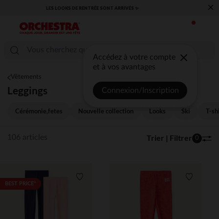
×
​CAP SUR LA RENTRÉE RETROUVEZ NOS ESSENTIELS ✏️🎒​
Accédez à votre compte
et à vos avantages
Vêtements
Leggings
Connexion/Inscription
Cérémonie,fetes
Nouvelle collection
Looks
Ski
T-sh
Trier | Filtrer
106 articles
0
Liste de souhaits
Liste de 
BEST PRICE*