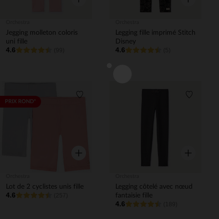
Orchestra
Orchestra
Jegging molleton coloris
Legging fille imprimé Stitch
uni fille
Disney
4.6
4.6
(99)
(5)
Liste de souhaits
Liste de 
PRIX ROND*
Aperçu rapide
Aperçu rapi
Orchestra
Orchestra
Lot de 2 cyclistes unis fille
Legging côtelé avec nœud
4.6
(257)
fantaisie fille
4.6
(189)