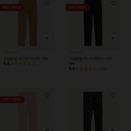
Liste de souhaits
Liste de 
BEST PRICE*
BEST PRICE*
Aperçu rapide
Aperçu rapi
Orchestra
Orchestra
Jegging uni en maille fille
Jegging en molleton uni
4.4
(7)
fille
4.6
(118)
Liste de souhaits
Liste de 
BEST PRICE*
Aperçu rapide
Aperçu rapi