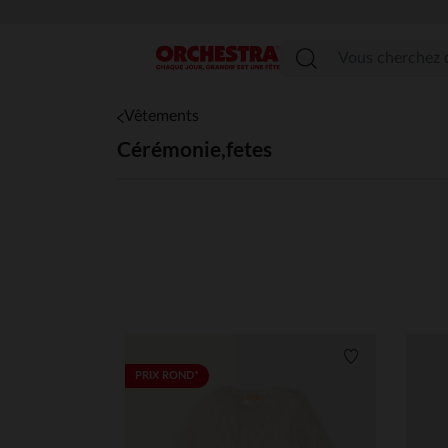
Menu
Vêtements
Cérémonie,fetes
Liste de souha
PRIX ROND*