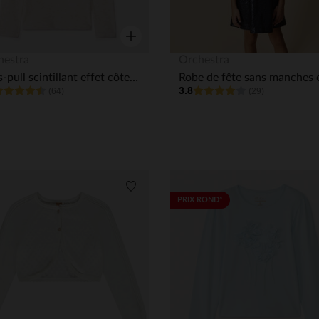
Aperçu rapide
hestra
Orchestra
Sous-pull scintillant effet côtelé à col cheminée fille
3.8
(64)
(29)
its
Liste de souhaits
PRIX ROND*