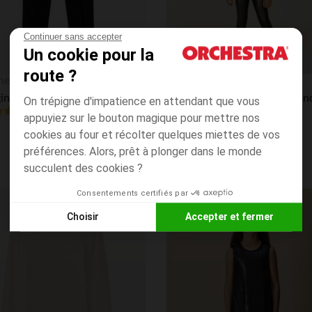
Continuer sans accepter
Un cookie pour la
route ?
Aperçu rapide
hestra
Orchestra
Legging milano en lurex scintillant fille
On trépigne d'impatience en attendant que vous
4.7
(117)
(14)
appuyiez sur le bouton magique pour mettre nos
cookies au four et récolter quelques miettes de vos
préférences. Alors, prêt à plonger dans le monde
succulent des cookies ?
Consentements certifiés par
its
Liste de souhaits
Choisir
Accepter et fermer
PRIX ROND*
Axeptio consent
Plateforme de Gestion du Consentement : Personnalisez vos
Notre plateforme vous permet d'adapter et de gérer vos paramè