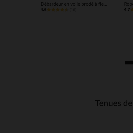
Débardeur en voile brodé à fleurs fille
4.6
4.7
(16)
Tenues de 
Chez Orchestra, nou
communion... Autant d'o