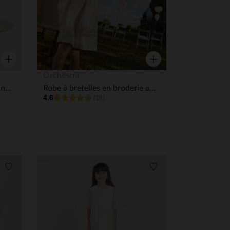
Aperçu rapide
Aperçu rapide
Orchestra
Chapeau de paille avec gros nœud fantaisie pour bébé fille
Robe à bretelles en broderie anglaise fille
4.6
(18)
Liste de souhaits
Liste de souhaits