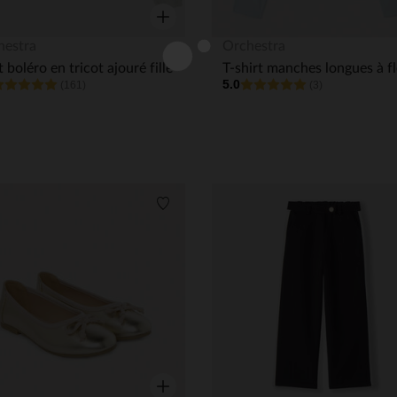
Aperçu rapide
hestra
Orchestra
t boléro en tricot ajouré fille
5.0
(161)
(3)
its
Liste de souhaits