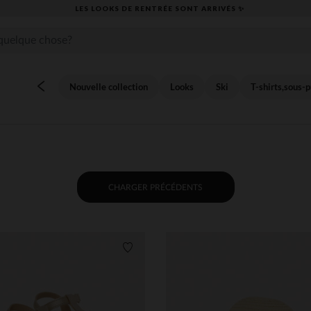
​CAP SUR LA RENTRÉE RETROUVEZ NOS ESSENTIELS ✏️🎒​
Nouvelle collection
Looks
Ski
T-shirts,sous-p
CHARGER PRÉCÉDENTS
its
Liste de souhaits