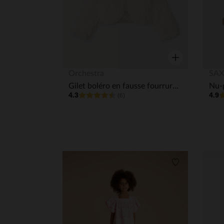
Aperçu rapide
Orchestra
SAX
Gilet boléro en fausse fourrure effet plumes fille
Nu-p
4.3
4.9
(6)
Liste de souha