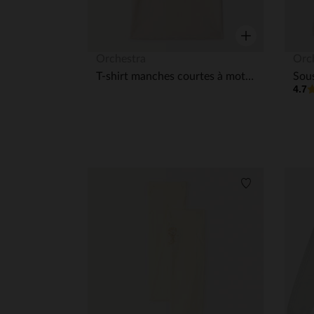
Aperçu rapide
Orchestra
Orc
T-shirt manches courtes à motif pailleté et strass fille
4.7
Liste de souha