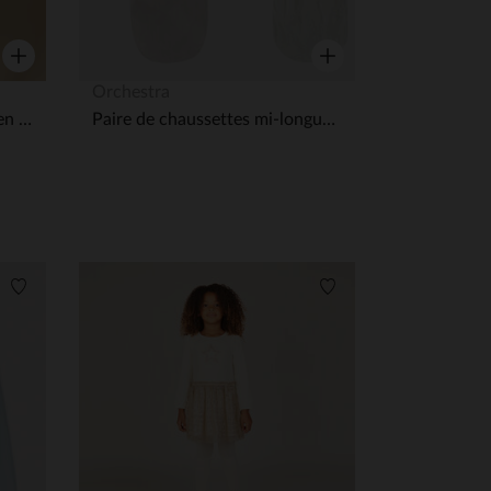
Aperçu rapide
Aperçu rapide
Orchestra
Robe de fête sans manches en sequins fille
Paire de chaussettes mi-longues chiffon scintillant fille
Liste de souhaits
Liste de souhaits