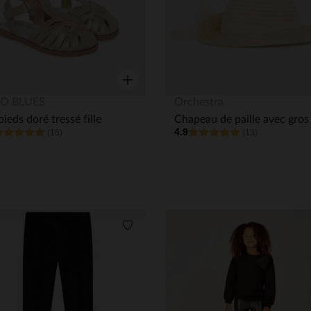
Aperçu rapide
O BLUES
Orchestra
ieds doré tressé fille
4.9
(15)
(13)
its
Liste de souhaits