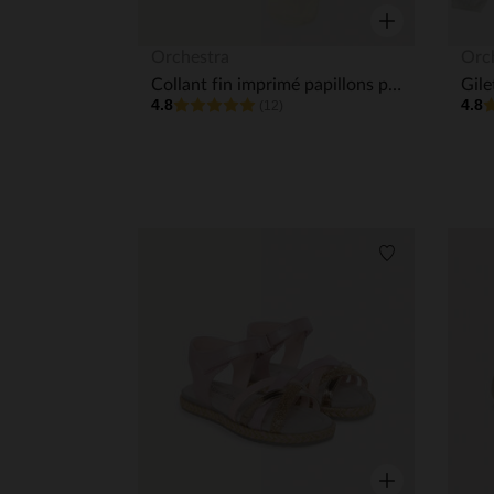
Aperçu rapide
Orchestra
Orc
Collant fin imprimé papillons pailletés fille
Gile
4.8
4.8
(12)
Liste de souha