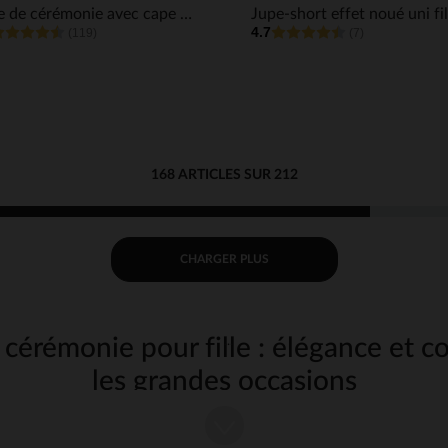
Robe de cérémonie avec cape en tulle effet ailes pailletées fille
Jupe-short effet noué uni fil
4.7
(119)
(7)
168 ARTICLES SUR 212
CHARGER PLUS
cérémonie pour fille : élégance et c
les grandes occasions
s savons que les cérémonies sont des moments uniques dans la vie de votre fill
ccasions spéciales qui nécessitent une tenue à la hauteur de l'événement. Déco