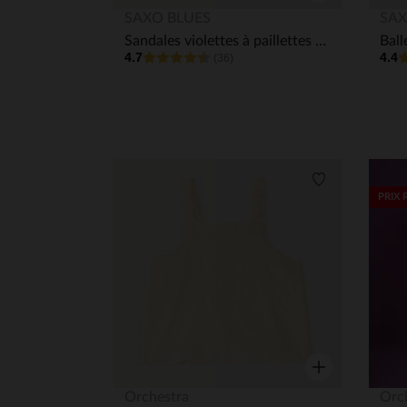
Aperçu rapide
SAXO BLUES
SAX
Sandales violettes à paillettes dorées fille
4.7
4.4
(36)
Liste de souha
PRIX 
Aperçu rapide
Orchestra
Orc