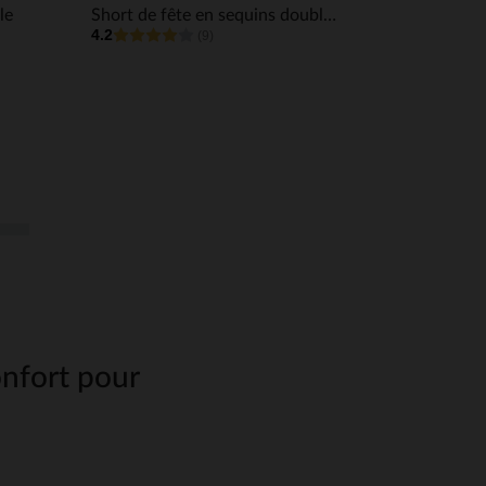
le
Short de fête en sequins doublé satin fille
4.2
(9)
onfort pour
e. Baptême, mariage,
uvrez notre sélection de