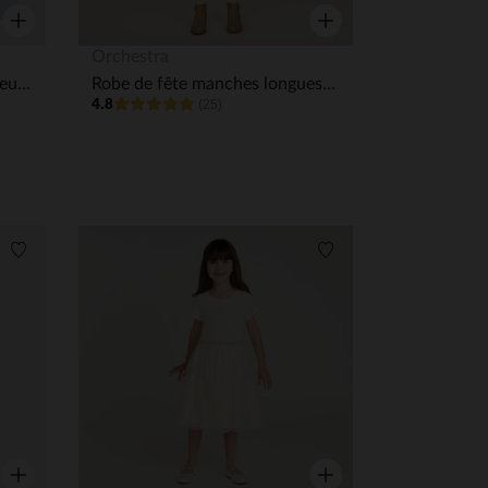
Aperçu rapide
Aperçu rapide
Orchestra
T-shirt manches longues à fleurs 3D fille
Robe de fête manches longues scintillante effet 2 en 1 fille
4.8
(25)
Liste de souhaits
Liste de souhaits