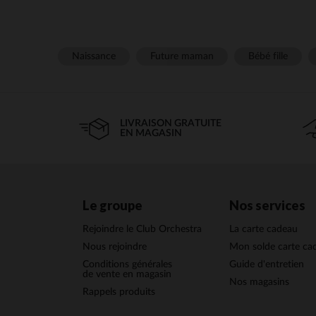
La robe est la pièce maî
Naissance
Future maman
Bébé fille
convenir à tous les goû
Optez pour des color
agrémen
LIVRAISON GRATUITE
EN MAGASIN
Pour parfaire la tenue de
une touche finale à la 
Le groupe
Nos services
Côté souliers, privil
journée. Ball
Rejoindre le Club Orchestra
La carte cadeau
Des 
Nous rejoindre
Mon solde carte ca
Conditions générales
Guide d'entretien
Chez Orchestra, nous 
de vente en magasin
Nos magasins
Rappels produits
Nos robes sont disponible