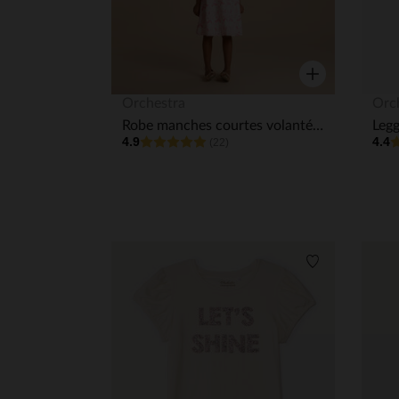
Aperçu rapide
Orchestra
Orc
Robe manches courtes volantées avec imprimé fleurs fille
4.9
4.4
(22)
Liste de souha