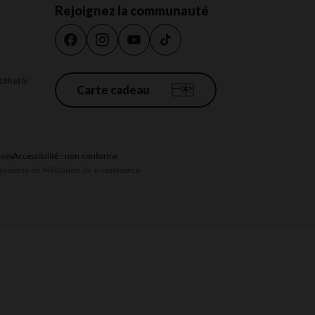
Rejoignez la communauté
 Options
18h et le
Carte cadeau
tres de confidentialité, en garantissant la conformité avec les
kies
Accessibilité : non conforme
au système de Médiation du e-commerce