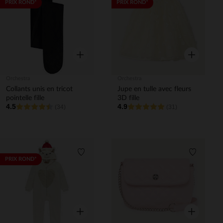
Liste de souhaits
Liste de 
PRIX ROND*
PRIX ROND*
Aperçu rapide
Aperçu rapi
Orchestra
Orchestra
Collants unis en tricot
Jupe en tulle avec fleurs
pointelle fille
3D fille
4.5
4.9
(34)
(31)
Liste de souhaits
Liste de 
PRIX ROND*
Aperçu rapide
Aperçu rapi