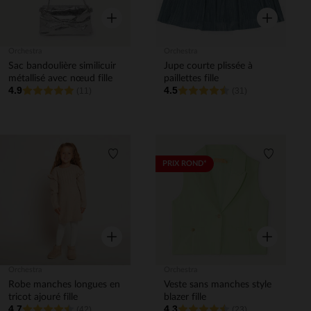
Aperçu rapide
Aperçu rapi
Orchestra
Orchestra
Sac bandoulière similicuir
Jupe courte plissée à
métallisé avec nœud fille
paillettes fille
4.9
4.5
(11)
(31)
Liste de souhaits
Liste de 
PRIX ROND*
Aperçu rapide
Aperçu rapi
Orchestra
Orchestra
Robe manches longues en
Veste sans manches style
tricot ajouré fille
blazer fille
4.7
4.3
(42)
(23)