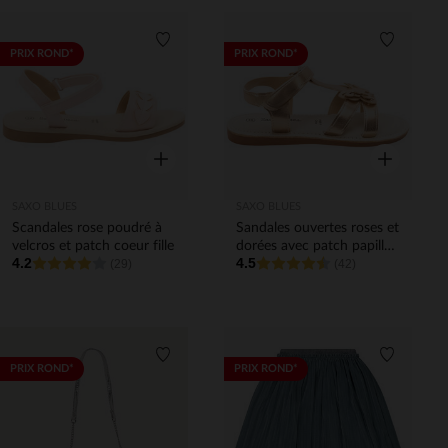
Liste de souhaits
Liste de 
PRIX ROND*
PRIX ROND*
Aperçu rapide
Aperçu rapi
SAXO BLUES
SAXO BLUES
Scandales rose poudré à
Sandales ouvertes roses et
velcros et patch coeur fille
dorées avec patch papillon
4.2
4.5
(29)
fille
(42)
Liste de souhaits
Liste de 
PRIX ROND*
PRIX ROND*