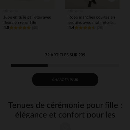
Orchestra
Orchestra
Jupe en tulle pailletée avec
Robe manches courtes en
fleurs en relief fille
sequins avec motif étoile
4.8
4.4
(40)
fille
(26)
72 ARTICLES SUR 209
CHARGER PLUS
Tenues de cérémonie pour fille :
élégance et confort pour les
grandes occasions