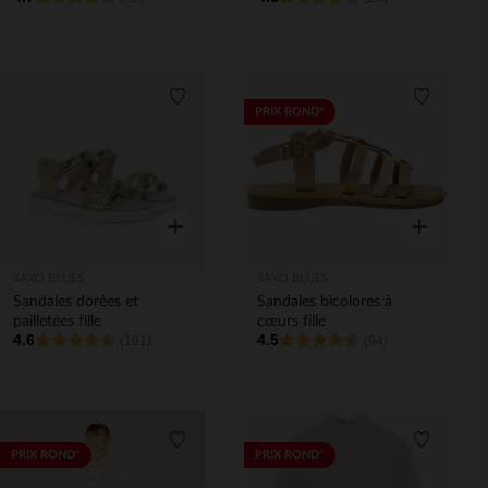
Liste de souhaits
Liste de 
PRIX ROND*
Aperçu rapide
Aperçu rapi
SAXO BLUES
SAXO BLUES
Sandales dorées et
Sandales bicolores à
pailletées fille
cœurs fille
4.6
4.5
(191)
(94)
Liste de souhaits
Liste de 
PRIX ROND*
PRIX ROND*