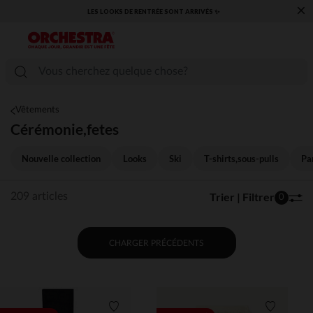
×
​CAP SUR LA RENTRÉE RETROUVEZ NOS ESSENTIELS ✏️🎒​
Vêtements
Cérémonie,fetes
Nouvelle collection
Looks
Ski
T-shirts,sous-pulls
Pa
Trier | Filtrer
209 articles
0
CHARGER PRÉCÉDENTS