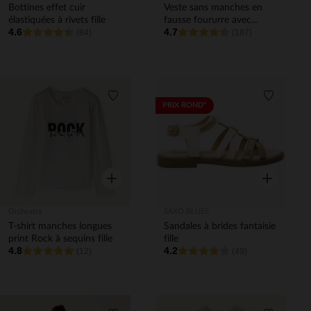
Bottines effet cuir
Veste sans manches en
élastiquées à rivets fille
fausse foururre avec
4.6
4.7
(84)
ceinture fille
(187)
Liste de souhaits
Liste de 
PRIX ROND*
Aperçu rapide
Aperçu rapi
Orchestra
SAXO BLUES
T-shirt manches longues
Sandales à brides fantaisie
print Rock à sequins fille
fille
4.8
4.2
(12)
(49)