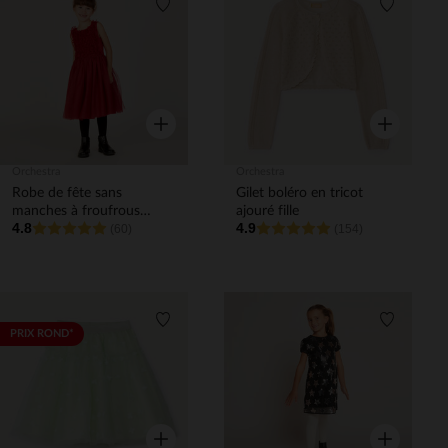
Liste de souhaits
Liste de 
Aperçu rapide
Aperçu rapi
Orchestra
Orchestra
Robe de fête sans
Gilet boléro en tricot
manches à froufrous
ajouré fille
4.8
4.9
pailletés fille
(60)
(154)
Liste de souhaits
Liste de 
PRIX ROND*
Aperçu rapide
Aperçu rapi