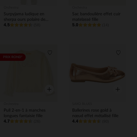
Orchestra
Orchestra
Surpyjama ludique en
Sac bandoulière effet cuir
sherpa ours polaire de
matelassé fille
4.5
5.0
Noël fille
(58)
(14)
Liste de souhaits
Liste de 
PRIX ROND*
Aperçu rapide
Aperçu rapi
Orchestra
SAXO BLUES
Pull 2-en-1 à manches
Ballerines rose gold à
longues fantaisie fille
nœud effet métallisé fille
4.7
4.4
(26)
(90)