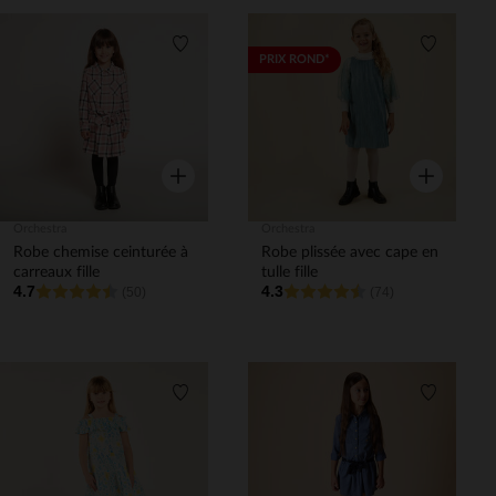
Liste de souhaits
Liste de 
PRIX ROND*
Aperçu rapide
Aperçu rapi
Orchestra
Orchestra
Robe chemise ceinturée à
Robe plissée avec cape en
carreaux fille
tulle fille
4.7
4.3
(50)
(74)
Liste de souhaits
Liste de 