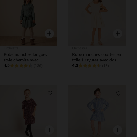
Liste de souhaits
Liste de 
Aperçu rapide
Aperçu rapi
Orchestra
Orchestra
Robe manches longues
Robe manches courtes en
style chemise avec
toile à rayures avec dos en
4.5
4.3
ceinture fille
(136)
V fille
(13)
Liste de souhaits
Liste de 
Aperçu rapide
Aperçu rapi