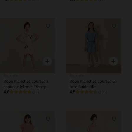
Liste de souhaits
Liste de 
Aperçu rapide
Aperçu rapi
Orchestra
Orchestra
Robe manches courtes à
Robe manches courtes en
capuche Minnie Disney
toile fluide fille
4.8
4.5
fille
(28)
(135)
Liste de souhaits
Liste de 