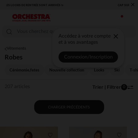
×
​CAP SUR LA RENTRÉE RETROUVEZ NOS ESSENTIELS ✏️🎒​
Accédez à votre compte
et à vos avantages
Vêtements
Robes
Connexion/Inscription
Cérémonie,fetes
Nouvelle collection
Looks
Ski
T-sh
Trier | Filtrer
207 articles
0
CHARGER PRÉCÉDENTS