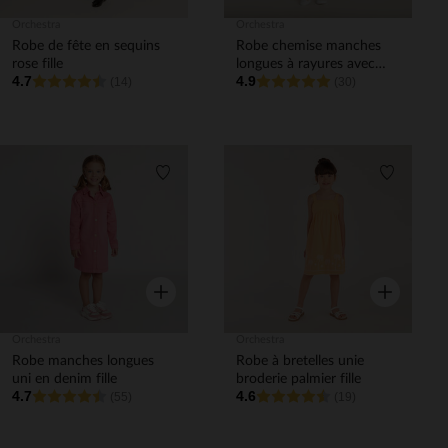
Orchestra
Orchestra
Robe de fête en sequins
Robe chemise manches
rose fille
longues à rayures avec
4.7
4.9
(14)
ceinture fille
(30)
Liste de souhaits
Liste de 
Aperçu rapide
Aperçu rapi
Orchestra
Orchestra
Robe manches longues
Robe à bretelles unie
uni en denim fille
broderie palmier fille
4.7
4.6
(55)
(19)