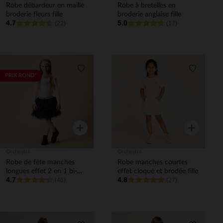
Robe débardeur en maille
Robe à bretelles en
broderie fleurs fille
broderie anglaise fille
4.7
5.0
(22)
(17)
Liste de souhaits
Liste de 
PRIX ROND*
Aperçu rapide
Aperçu rapi
Orchestra
Orchestra
Robe de fête manches
Robe manches courtes
longues effet 2 en 1 bi-
effet cloqué et brodée fille
4.7
4.8
matière fille
(46)
(27)