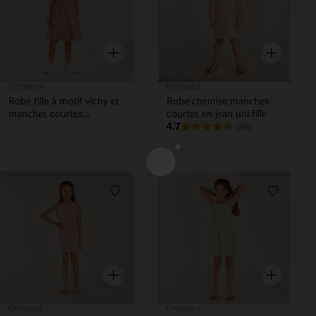
Aperçu rapide
Aperçu rapi
Orchestra
Orchestra
Robe fille à motif vichy et
Robe chemise manches
manches courtes
courtes en jean uni fille
4.7
volantées
(24)
Liste de souhaits
Liste de 
Aperçu rapide
Aperçu rapi
Orchestra
Orchestra