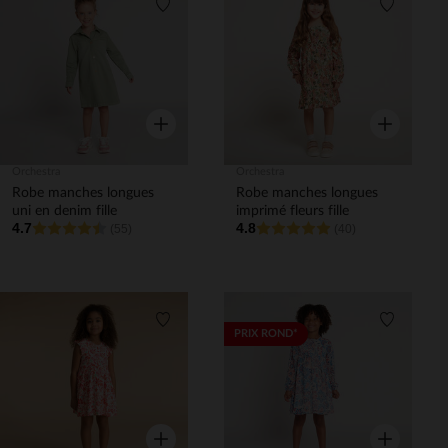
Liste de souhaits
Liste de 
Aperçu rapide
Aperçu rapi
Orchestra
Orchestra
Robe manches longues
Robe manches longues
uni en denim fille
imprimé fleurs fille
4.7
4.8
(55)
(40)
Liste de souhaits
Liste de 
PRIX ROND*
Aperçu rapide
Aperçu rapi