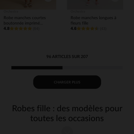
Orchestra
Orchestra
Robe manches courtes
Robe manches longues à
boutonnée imprimé
fleurs fille
4.8
4.6
végétal fille
(64)
(43)
96 ARTICLES SUR 207
CHARGER PLUS
Robes fille : des modèles pour
toutes les occasions
Chez Orchestra, nous proposons un large choix de
robes pour fille
, pour