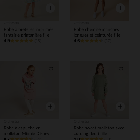
Aperçu rapide
Aperçu rapi
Orchestra
Orchestra
Robe à bretelles imprimée
Robe chemise manches
fantaisie printanière fille
longues et ceinturée fille
4.9
4.6
(15)
(37)
Liste de souhaits
Liste de 
Aperçu rapide
Aperçu rapi
Orchestra
Orchestra
Robe à capuche en
Robe sweat molleton avec
molleton Minnie Disney
cording fleuri fille
4.7
5.0
fille
(54)
(10)