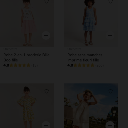
Liste de souhaits
Liste de 
Aperçu rapide
Aperçu rapi
Orchestra
Orchestra
Robe 2-en-1 broderie Bilie
Robe sans manches
Boo fille
imprimé fleuri fille
4.8
4.8
(13)
(206)
Liste de souhaits
Liste de 
Aperçu rapide
Aperçu rapi