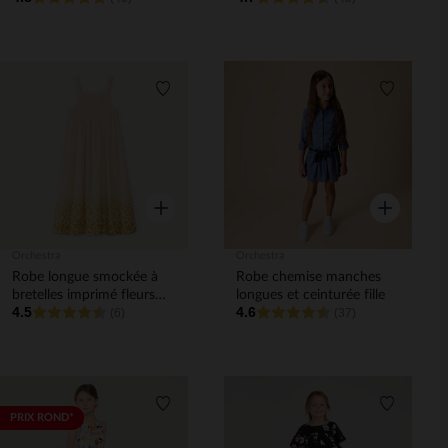
Liste de souhaits
Liste de 
Aperçu rapide
Aperçu rapi
Orchestra
Orchestra
Robe longue smockée à
Robe chemise manches
bretelles imprimé fleurs
longues et ceinturée fille
4.5
4.6
fille
(6)
(37)
Liste de souhaits
Liste de 
PRIX ROND*