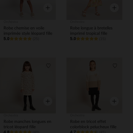
Aperçu rapide
Aperçu rapi
Orchestra
Orchestra
Robe chemise en voile
Robe longue à bretelles
imprimée style léopard fille
imprimé tropical fille
5.0
5.0
(25)
(15)
Liste de souhaits
Liste de 
Aperçu rapide
Aperçu rapi
Orchestra
Orchestra
Robe manches longues en
Robe en tricot effet
tricot léopard fille
colorblock pelucheux fille
4.8
4.7
(40)
(45)