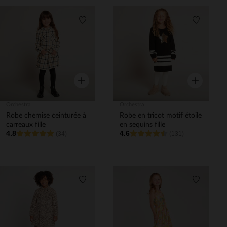
Liste de souhaits
Liste de 
Aperçu rapide
Aperçu rapi
Orchestra
Orchestra
Robe chemise ceinturée à
Robe en tricot motif étoile
carreaux fille
en sequins fille
4.8
4.6
(34)
(131)
Liste de souhaits
Liste de 