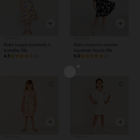
Aperçu rapide
Aperçu rapi
Orchestra
Orchestra
Robe longue imprimée à
Robe manches courtes
bretelles fille
imprimée fleurie fille
4.5
5.0
(8)
(2)
Liste de souhaits
Liste de 
Aperçu rapide
Aperçu rapi
Orchestra
Orchestra