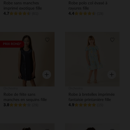
Robe sans manches
Robe polo col évasé à
imprimé exotique fille
rayures fille
4.7
4.4
(61)
(19)
Liste de souhaits
Liste de 
PRIX ROND*
Aperçu rapide
Aperçu rapi
Orchestra
Orchestra
Robe de fête sans
Robe à bretelles imprimée
manches en sequins fille
fantaisie printanière fille
3.8
4.9
(29)
(15)