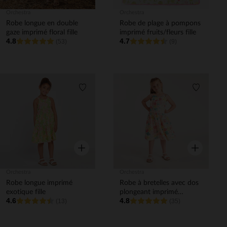
Orchestra
Orchestra
Robe longue en double
Robe de plage à pompons
gaze imprimé floral fille
imprimé fruits/fleurs fille
4.8
4.7
(53)
(9)
Liste de souhaits
Liste de 
Aperçu rapide
Aperçu rapi
Orchestra
Orchestra
Robe longue imprimé
Robe à bretelles avec dos
exotique fille
plongeant imprimé
4.6
4.8
(13)
fantaisie fille
(35)