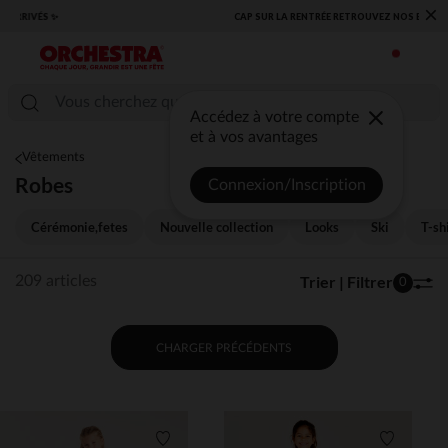
×
​CAP SUR LA RENTRÉE RETROUVEZ NOS ESSENTIELS ✏️🎒​
Accédez à votre compte
et à vos avantages
Vêtements
Robes
Connexion/Inscription
Cérémonie,fetes
Nouvelle collection
Looks
Ski
T-sh
Trier | Filtrer
209 articles
0
CHARGER PRÉCÉDENTS