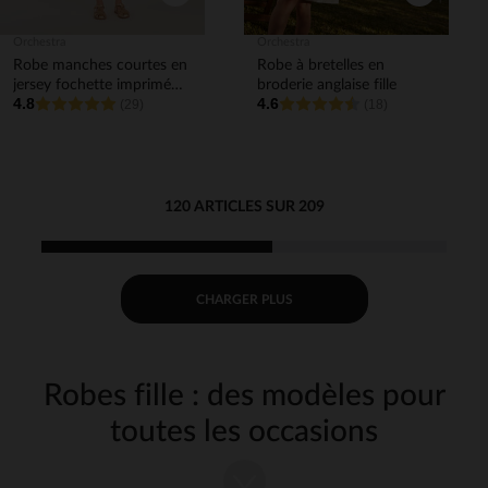
Orchestra
Orchestra
Robe manches courtes en
Robe à bretelles en
jersey fochette imprimé
broderie anglaise fille
4.8
4.6
citron fille
(29)
(18)
120 ARTICLES SUR 209
CHARGER PLUS
Robes fille : des modèles pour
toutes les occasions
Chez Orchestra, nous proposons un large choix de
robes pour fille
, pour