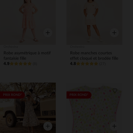
Liste de souhaits
Liste de 
Aperçu rapide
Aperçu rapi
Orchestra
Orchestra
Robe asymétrique à motif
Robe manches courtes
fantaisie fille
effet cloqué et brodée fille
4.9
4.8
(8)
(27)
Liste de souhaits
Liste de 
PRIX ROND*
PRIX ROND*
Aperçu rapide
Aperçu rapi